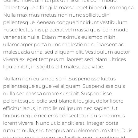
Donec interdum turpis ut maximus commodo.
Pellentesque a fringilla massa, eget bibendum magna.
Nulla maximus metus non nunc sollicitudin
pellentesque. Aenean congue tincidunt vestibulum.
Fusce lectus nisi, placerat vel massa quis, commodo
venenatis nulla. Etiam maximus euismod nibh,
ullamcorper porta nunc molestie non. Praesent ac
malesuada urna, sed aliquam elit. Vestibulum auctor
viverra ex, eget tempus mi laoreet sed. Nam ultrices
ligula nibh, in sagittis elit malesuada vitae.
Nullam non euismod sem. Suspendisse luctus
pellentesque augue vel aliquam. Suspendisse quis
nulla sed massa ornare suscipit. Suspendisse
pellentesque, odio sed blandit feugiat, dolor libero
efficitur lacus, in mollis mi ipsum nec sapien. Ut
finibus neque nec eros consectetur, quis maximus
lorem viverra. Nunc ut blandit erat. Integer porta
rutrum nulla, sed tempus arcu elementum vitae. Duis
pharetra purus quam, eu facilisis neque pretium id.