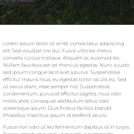
Lorem ipsum dolor sit amet, consectetur adipiscing
elit. Sed volutpat nisi dui. Fusce ultricies metus
convallis cursus tristique. Aliquam ac euismod leo.
Nullam faucibus est vel rhoncus egestas. Nunc a justo
sed ipsum congue lacinia et a purus. Suspendisse
efficitur mauris risus, eu egestas tortor iaculis eu. Sed
ut varius diam, vitae semper nisl. Suspendisse
condimentum, purus et efficitur sagittis, risus odio
mollis ante, consequat vestibulum tellus odio
scelerisque ipsum. Duis finibus facilisis blandit.
Phasellus maximus ipsum id eleifend iaculis.
Fusce non odio ut leo fermentum dapibus id in turpis.